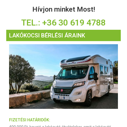
Hívjon minket Most!
TEL.: +36 30 619 4788
LAKÓKOCSI BÉRLÉSI ÁRAINK
FIZETÉSI HATÁRIDŐK:
400.000 Ft. kaució a lakóautó átvételekor, amit a lakóautó