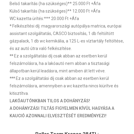
Belső takarítás (ha szükséges)** 25.000 Ft +Áfa
Külső takarítás (ha szükséges)** 12.000 Ft +Áfa
WC kazetta ürítés:*** 20.000 Ft +Áfa
*
Felkészítési díj: magyarországi autópálya matrica, európai
assistant szolgáltatás, CASCO biztosítás, 1 db feltöltött
gázpalack, 1 db wc kemikália, a 125 L-es víztartály feltöltése,
és az autó útra való felkészítése.
**
Ez a szolgáltatási díj csak abban az esetben kerül
felszámolásra, ha a lakóautó nem abban a tisztasági
állapotban kerül leadásra, mint amiben át lett véve.
***
Ez a szolgáltatási díj csak abban az esetben kerül
felszámolásra, amennyiben a wc kazetta nincs kiürítve és
kitisztítva.
LAKÓAUTÓNKBAN TILOS A DOHÁNYZÁS!
A DOHÁNYZÁSI TILTÁS FIGYELMEN KÍVÜL HAGYÁSA A
KAUCIÓ AZONNALI ELVESZTÉSÉT EREDMÉNYEZI!
Roller Team Kronos 284TL: