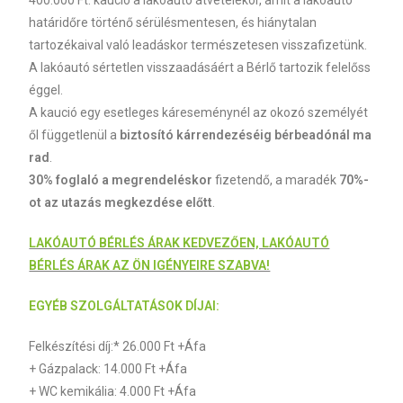
határidőre történő sérülésmentesen, és hiánytalan
tartozékaival való leadáskor természetesen visszafizetünk.
A lakóautó sértetlen visszaadásáért a Bérlő tartozik felelőss
éggel.
A kaució egy esetleges káreseménynél az okozó személyét
ől függetlenül a
biztosító kárrendezéséig bérbeadónál ma
rad
.
30% foglaló a megrendeléskor
fizetendő, a maradék
70%-
ot az utazás megkezdése előtt
.
LAKÓAUTÓ BÉRLÉS ÁRAK KEDVEZŐEN, LAKÓAUTÓ
BÉRLÉS ÁRAK AZ ÖN IGÉNYEIRE SZABVA!
EGYÉB SZOLGÁLTATÁSOK DÍJAI:
Felkészítési díj:* 26.000 Ft +Áfa
+ Gázpalack: 14.000 Ft +Áfa
+ WC kemikália: 4.000 Ft +Áfa